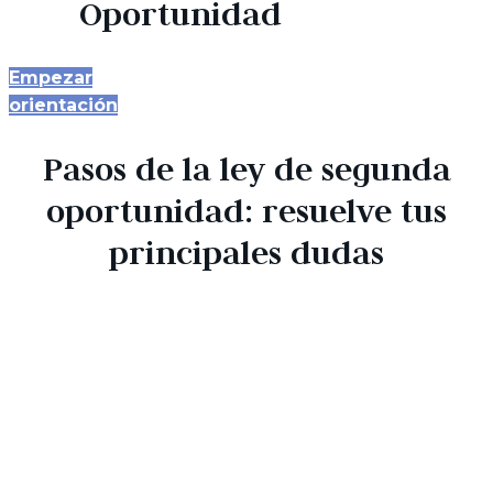
Oportunidad
Empezar
orientación
Pasos de la ley de segunda
oportunidad: resuelve tus
principales dudas
Antes de iniciar un procedimiento de segunda
oportunidad, es normal tener dudas sobre los
requisitos, las deudas que pueden exonerarse, la
vivienda, los embargos, la deuda pública o la situación
de los autónomos. Estas respuestas ofrecen una
primera orientación antes de completar el
cuestionario.